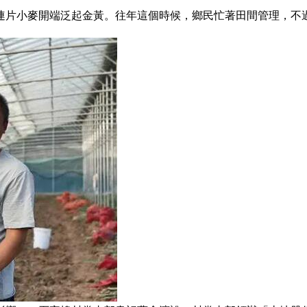
片小麥開端泛起金黃。往年這個時候，鄉民忙著田間管理，不過