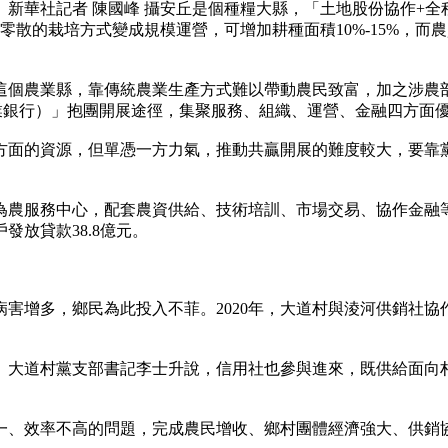
華社記者 陳國峰 攝安丘是個種糧大縣，「土地股份協作+全
散的栽培方式變成規模運營，可增加耕種面積10%-15%，而農
個農業縣，靠傳統農業生產方式難以帶動農民致富，加之涉農部
業銀行）」抱團開展途徑，集聚服務、組織、運營、金融四方面
面的資源，但單憑一方力氣，推動共贏開展的難度較大，要靠黨
農服務中心，配套農資供給、技術培訓、市場交易、協作金融等
放貸款38.8億元。
增多，鄉民為此投入不菲。2020年，大道村與淩河供銷社協
大道村黨支部書記李士升說，信用社也參與進來，既供給面向村
、效率不高的問題，完成農民增收、鄉村團體經濟強大、供銷協