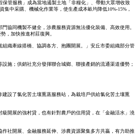
程保管服務」成為當地遏製土地「非糧化」、帶動大眾增收致
資集中采購、機械化作業等，使生產成本畝均降低10%-15%，
門協同機製不健全，涉農服務資源無法優化裝備、高效使用。
優勢，加快推進村莊復興。
組織牽線搭橋、協調各方、抱團開展。」安丘市委組織部分管
設施；供銷社充分發揮聯合城鄉、聯接產銷的流通渠道優勢；
作建設了氯化苦土壤熏蒸服務站，為栽培戶供給氯化苦土壤熏
級開展的強村貸，也有針對農戶的信用貸，在「金融活水」澆
作社開展、金融服務延伸、涉農資源聚集多方共贏，有力助推