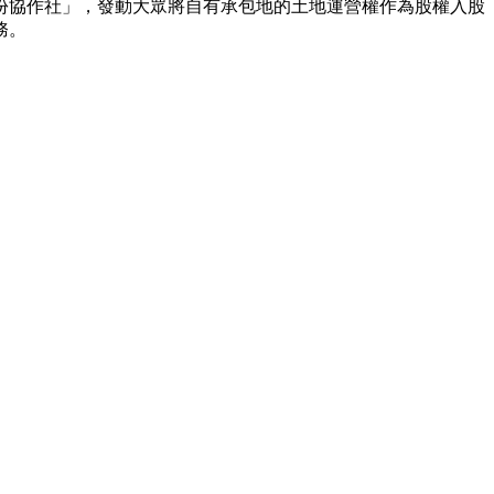
協作社」，發動大眾將自有承包地的土地運營權作為股權入股
務。