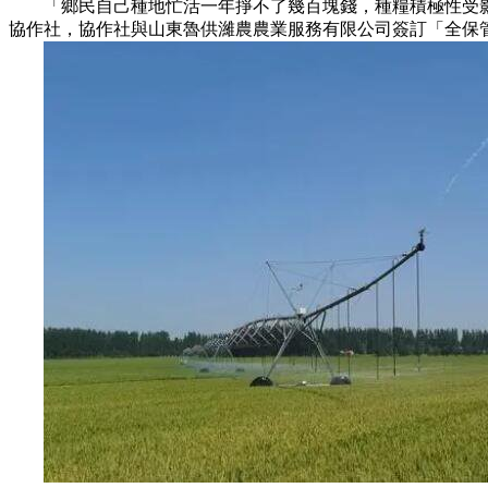
「鄉民自己種地忙活一年掙不了幾百塊錢，種糧積極性受影
協作社，協作社與山東魯供濰農農業服務有限公司簽訂「全保