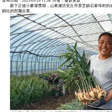
发布日期：2023-05-29 11:54 作者：最新更新
眼下正值小麥灌漿期，山東濰坊安丘市景芝鎮石家埠村的連
銷社的部屬企業。