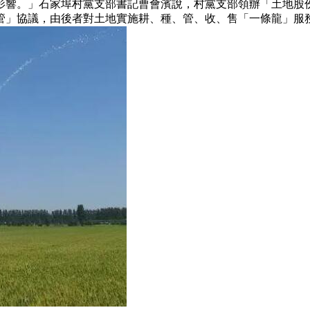
響。」石家埠村黨支部書記曹會濱說，村黨支部領辦「土地股份
管」協議，由後者對土地實施耕、種、管、收、售「一條龍」服