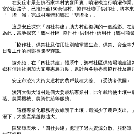
在安丘市景芝鎮石家埠村的麥田裏，噴灌機進行噴灌作業。新
富的新路子，已推行至150余個村。協作社聯手供銷社，將本來零
「一增一減」完成村團體和鄉民「雙增收」。
這是安丘探究「四社共建」助力村莊復興的一個縮影。在這
為此，當地探究「鄉村社區+協作社+供銷社+信用社（鄉村商
「協作社、供銷社及信用社別離掌握生產、供銷、資金等方
日常工作的副部長陳學輝說。
據介紹，在「四社共建」體系中，鄉村社區供給場地建設為
鄉村信用社則加大支農惠農力度，累計向各類專業協作社及農戶發
安丘市淩河大街大道村的農戶栽種大姜。（受訪者供圖）
淩河大街大道村是個大姜栽培專業村，比年栽培使土壤中病害
蒸、農業機械、農資供給等服務。
「這種專業化服務有效維護了土壤，還減少了農戶支出。」
灌下，大姜產業越做越大。
陳學輝表示，「四社共建」處理了過去資源分散、服務單一