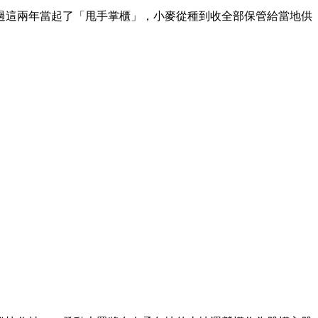
這兩年當起了「甩手掌櫃」，小麥從種到收全部保管給當地供