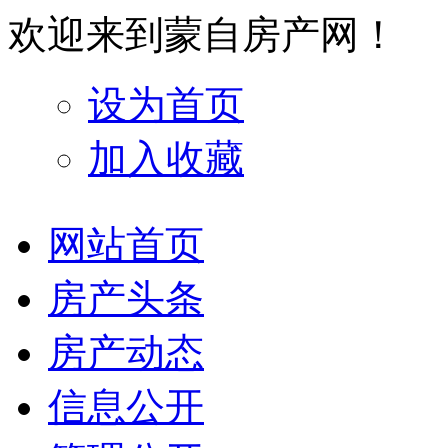
欢迎来到蒙自房产网！
设为首页
加入收藏
网站首页
房产头条
房产动态
信息公开