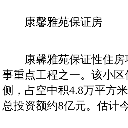
康馨雅苑保证房
康馨雅苑保证性住房项目是
事重点工程之一。该小
侧，占空中积4.8万平方米
总投资额约8亿元。估计今年