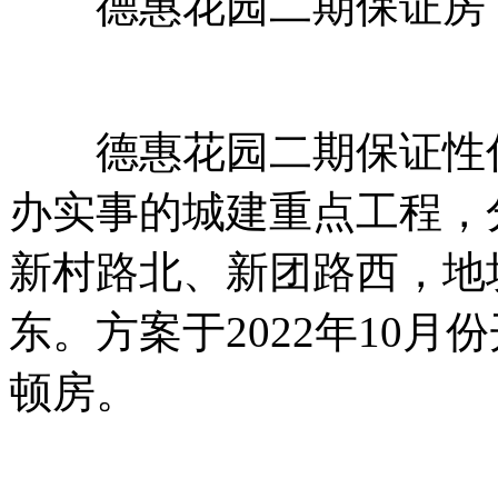
德惠花园二期保证房
德惠花园二期保证性住房
办实事的城建重点工程，
新村路北、新团路西
东。方案于2022年10月
顿房。