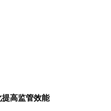
化提高监管效能